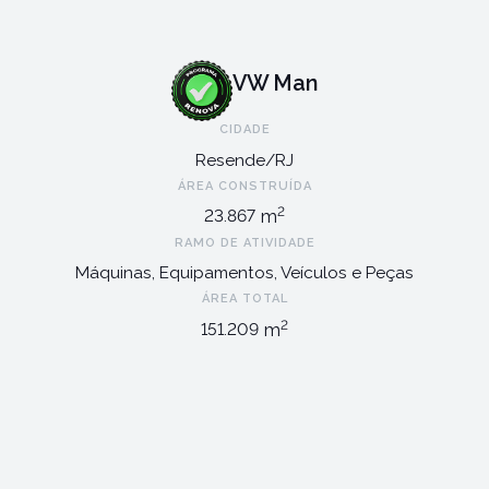
VW Man
CIDADE
Resende/RJ
ÁREA CONSTRUÍDA
2
m
23.867
RAMO DE ATIVIDADE
Máquinas, Equipamentos, Veículos e Peças
ÁREA TOTAL
2
m
151.209