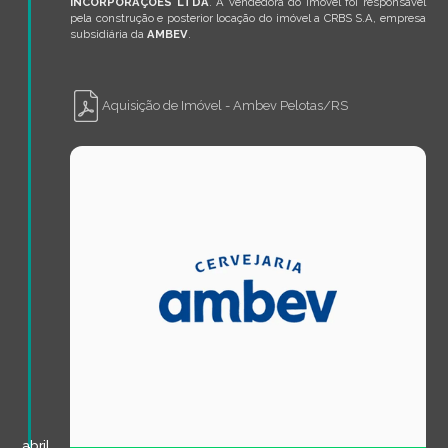
INCORPORAÇÕES LTDA
. A vendedora do imóvel foi responsável
pela construção e posterior locação do imóvel a CRBS S.A, empresa
subsidiária da
AMBEV
.
Aquisição de Imóvel - Ambev Pelotas/RS
abril