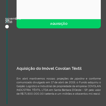
novembro
de
2018
AQUISIÇÃO
Aquisição do Imóvel Covolan Têxtil
Em abril mantivemos nossas projeções de
pipeline
e conforme
comunicado divulgado em 17 de abril de 2019, o Fundo adquiriu o
Galpão Logístico e Industrial de propriedade da empresa COVOLAN
INDÚSTRIA TÊXTIL LTDA em Santa Bárbara D’Oeste – SP, pelo valor
de R$ 71.800.000,00 (setenta e um milhões e oitocentos mil reais).