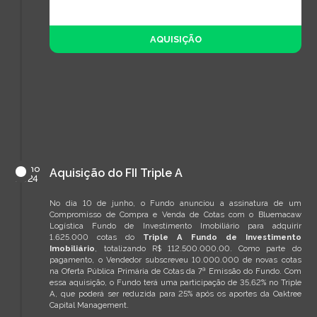
AQUISIÇÃO
junho
Aquisição do FII Triple A
de
2024
No dia 10 de junho, o Fundo anunciou a assinatura de um
Compromisso de Compra e Venda de Cotas com o Bluemacaw
Logística Fundo de Investimento Imobiliário para adquirir
1.625.000 cotas do
Triple A Fundo de Investimento
Imobiliário
, totalizando R$ 112.500.000,00. Como parte do
pagamento, o Vendedor subscreveu 10.000.000 de novas cotas
na Oferta Pública Primária de Cotas da 7ª Emissão do Fundo. Com
essa aquisição, o Fundo terá uma participação de 35,62% no Triple
A, que poderá ser reduzida para 25% após os aportes da Oaktree
Capital Management.