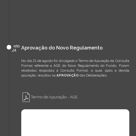
agosto
Aprovação do Novo Regulamento
de
2024
No dia 21 de agosto foi divulgado o Termo de Apuração da Consulta
Formal referente a AGE do Novo Regulamento do Fundo. Foram
recebidas respostas à Consulta Formal, a qual, após a devida
apuração, resultou na
APROVAÇÃO
das Deliberações.
Termo de Apuração - AGE