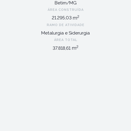
Betim/MG
ÁREA CONSTRUÍDA
2
m
21.295,03
RAMO DE ATIVIDADE
Metalurgia e Siderurgia
ÁREA TOTAL
2
m
37.818,61