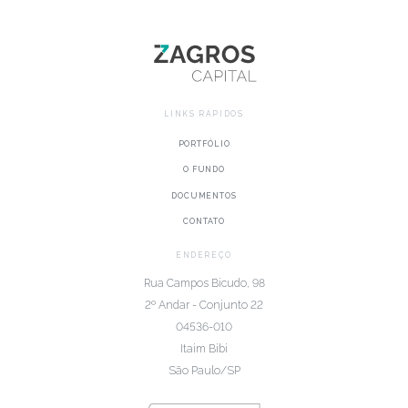
LINKS RÁPIDOS
PORTFÓLIO
O FUNDO
DOCUMENTOS
CONTATO
ENDEREÇO
Rua Campos Bicudo, 98
2º Andar - Conjunto 22
04536-010
Itaim Bibi
São Paulo/SP