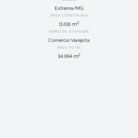
Extrema/MG
ÁREA CONSTRUÍDA
2
m
11.616
RAMO DE ATIVIDADE
Comércio Varejista
ÁREA TOTAL
2
m
34.994