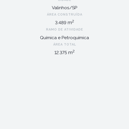
Valinhos/SP
ÁREA CONSTRUÍDA
2
m
3.489
RAMO DE ATIVIDADE
Química e Petroquímica
ÁREA TOTAL
2
m
12.375