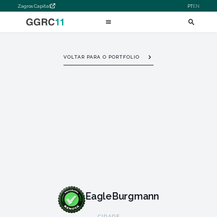
Zagros Capital
PT
EN
VOLTAR PARA O PORTFOLIO
EagleBurgmann
CIDADE