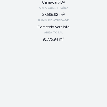
Camaçari/BA
ÁREA CONSTRUÍDA
2
m
27.565,62
RAMO DE ATIVIDADE
Comércio Varejista
ÁREA TOTAL
2
m
91.775,94