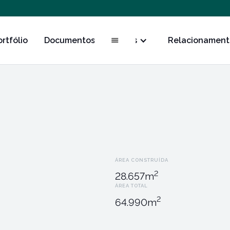
ortfólio
Documentos
Obras
Relacionament
ÁREA CONSTRUÍDA
2
28.657
m
ÁREA TOTAL
2
64.990
m