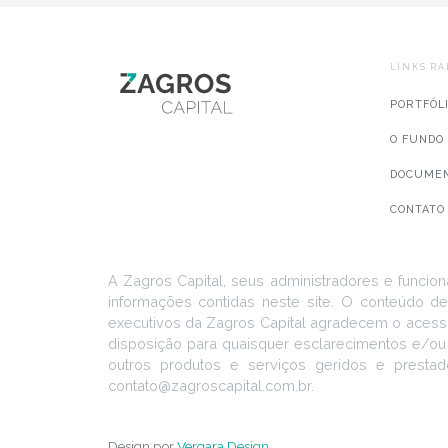
LINKS RÁ
PORTFÓL
O FUNDO
DOCUME
CONTATO
A Zagros Capital, seus administradores e funcion
informações contidas neste site. O conteúdo de
executivos da Zagros Capital agradecem o acesso
disposição para quaisquer esclarecimentos e/ou
outros produtos e serviços geridos e prestad
contato@zagroscapital.com.br.
Design por
Vergara Design
.