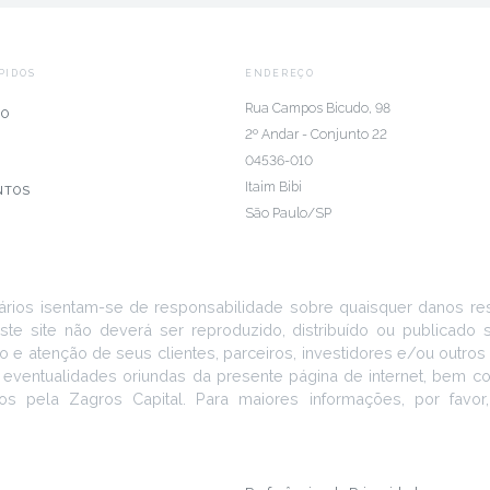
PIDOS
ENDEREÇO
Rua Campos Bicudo, 98
IO
2º Andar - Conjunto 22
04536-010
Itaim Bibi
NTOS
São Paulo/SP
ários isentam-se de responsabilidade sobre quaisquer danos resu
ste site não deverá ser reproduzido, distribuído ou publicado
 e atenção de seus clientes, parceiros, investidores e/ou outro
 eventualidades oriundas da presente página de internet, bem 
os pela Zagros Capital. Para maiores informações, por favor