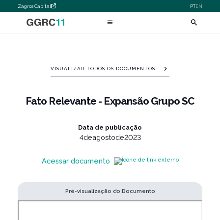
Zagros Capital
PT
EN
VISUALIZAR TODOS OS DOCUMENTOS
Fato Relevante - Expansão Grupo SC
Data de publicação
4
de
agosto
de
2023
Acessar documento
Pré-visualização do Documento