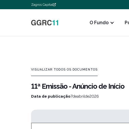
Zagros Capital
O Fundo
P
VISUALIZAR TODOS OS DOCUMENTOS
11ª Emissão - Anúncio de Início
Data de publicação
7
de
abril
de
2026