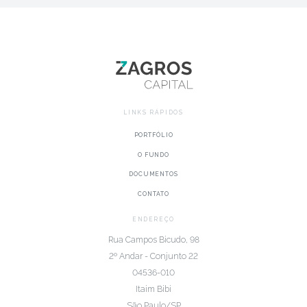
LINKS RÁPIDOS
PORTFÓLIO
O FUNDO
DOCUMENTOS
CONTATO
ENDEREÇO
Rua Campos Bicudo, 98
2º Andar - Conjunto 22
04536-010
Itaim Bibi
São Paulo/SP