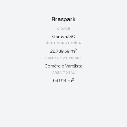
Braspark
CIDADE
Garuva/SC
ÁREA CONSTRUÍDA
2
m
22.789,59
RAMO DE ATIVIDADE
Comércio Varejista
ÁREA TOTAL
2
m
63.014