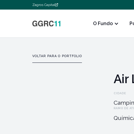
Zagros Capital
O Fundo
P
VOLTAR PARA O PORTFOLIO
Air
CIDADE
Campin
RAMO DE AT
Químic