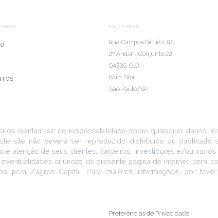
PIDOS
ENDEREÇO
Rua Campos Bicudo, 98
IO
2º Andar - Conjunto 22
04536-010
Itaim Bibi
NTOS
São Paulo/SP
ários isentam-se de responsabilidade sobre quaisquer danos resu
ste site não deverá ser reproduzido, distribuído ou publicado
 e atenção de seus clientes, parceiros, investidores e/ou outro
 eventualidades oriundas da presente página de internet, bem 
os pela Zagros Capital. Para maiores informações, por favor
Preferências de Privacidade