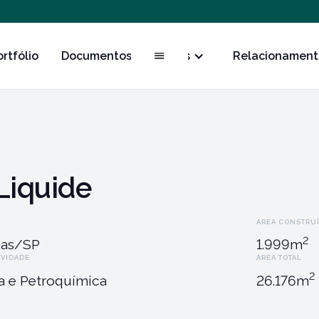
ortfólio
Documentos
Obras
Relacionament
 Liquide
ÁREA CONSTRU
2
as/SP
1.999
m
IVIDADE
ÁREA TOTAL
2
a e Petroquímica
26.176
m